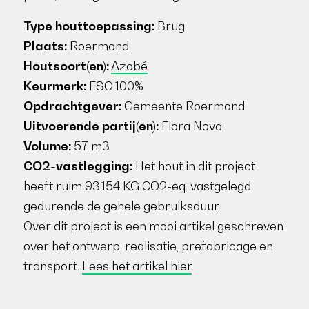
Type houttoepassing:
Brug
Plaats:
Roermond
Houtsoort(en):
Azobé
Keurmerk:
FSC 100%
Opdrachtgever:
Gemeente Roermond
Uitvoerende partij(en):
Flora Nova
Volume:
57 m3
CO2-vastlegging:
Het hout in dit project
heeft ruim 93.154 KG CO2-eq. vastgelegd
gedurende de gehele gebruiksduur.
Over dit project is een mooi artikel geschreven
over het ontwerp, realisatie, prefabricage en
transport.
Lees het artikel hier
.