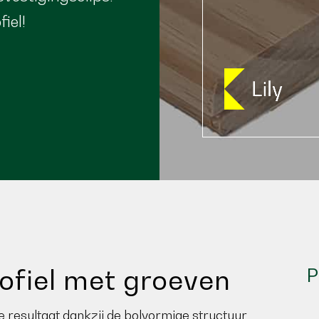
fiel!
profiel met groeven
P
xe resultaat dankzij de bolvormige structuur