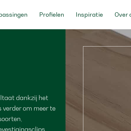
passingen
Profielen
Inspiratie
Over 
ultaat dankzij het
s verder om meer te
soorten,
vestigingsclips.