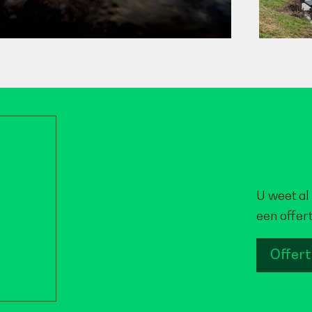
U weet al 
een offer
Offer