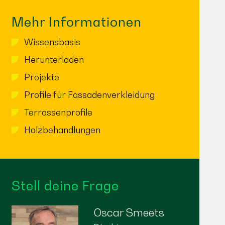
Mehr Informationen
Wissensbasis
Herunterladen
Projekte
Profile für Fassadenverkleidung
Terrassenprofile
Holzbehandlungen
Stell deine Frage
Oscar Smeets