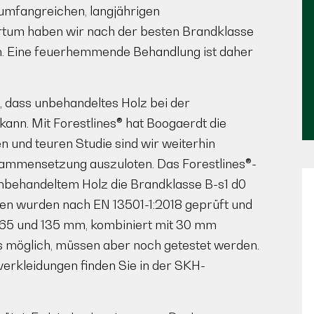
 umfangreichen, langjährigen
rrtum haben wir nach der besten Brandklasse
n. Eine feuerhemmende Behandlung ist daher
, dass unbehandeltes Holz bei der
ann. Mit Forestlines® hat Boogaerdt die
en und teuren Studie sind wir weiterhin
sammensetzung auszuloten. Das Forestlines®-
t unbehandeltem Holz die Brandklasse B-s1 d0
arten wurden nach EN 13501-1:2018 geprüft und
n 65 und 135 mm, kombiniert mit 30 mm
s möglich, müssen aber noch getestet werden.
erkleidungen finden Sie in der SKH-