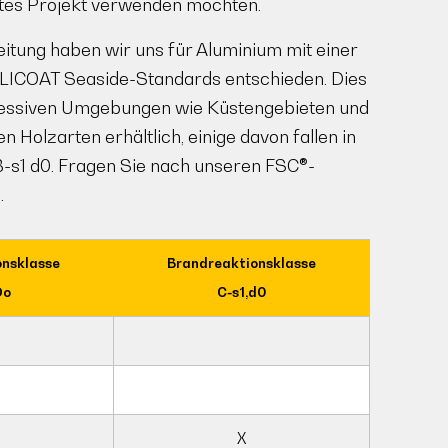
hstes Projekt verwenden möchten.
tung haben wir uns für Aluminium mit einer
LICOAT Seaside-Standards entschieden. Dies
gressiven Umgebungen wie Küstengebieten und
n Holzarten erhältlich, einige davon fallen in
 B-s1 d0. Fragen Sie nach unseren FSC®-
.
onsklasse
Brandreaktionsklasse
Do
C-s1,d0
X