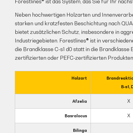
Forestlines® ist das System, das Sie für Ihr näc
Neben hochwertigen Holzarten und Innenverarbei
starken und kratzfesten Beschichtung nach QUA
bietet zusätzlichen Schutz, insbesondere in ag
Industriegebieten. Forestlines® ist in verschiedene
die Brandklasse C-s1 d0 statt in die Brandklasse
zertifizierten oder PEFC-zertifizierten Produkten
Holzart
Brandreakti
B-s1, 
X
Afzelia
X
Basralocus
Bilinga