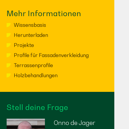
Mehr Informationen
Wissensbasis
Herunterladen
Projekte
Profile für Fassadenverkleidung
Terrassenprofile
Holzbehandlungen
Stell deine Frage
Onno de Jager