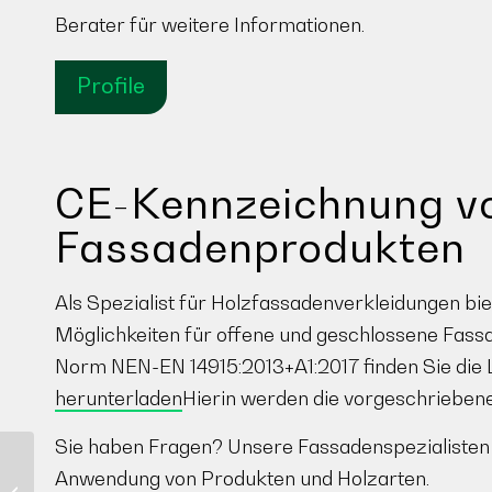
Berater für weitere Informationen.
Profile
CE-Kennzeichnung v
Fassadenprodukten
Als Spezialist für Holzfassadenverkleidungen bie
Möglichkeiten für offene und geschlossene Fas
Norm NEN-EN 14915:2013+A1:2017 finden Sie die 
herunterladen
Hierin werden die vorgeschrieben
Sie haben Fragen? Unsere Fassadenspezialisten i
Anwendung von Produkten und Holzarten.
Forestlines®