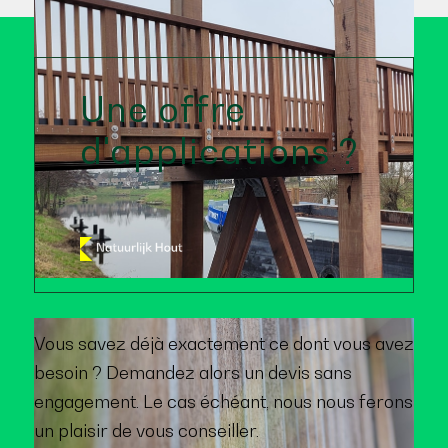
Une offre
d'applications ?
Vous savez déjà exactement ce dont vous avez
besoin ? Demandez alors un devis sans
engagement. Le cas échéant, nous nous ferons
un plaisir de vous conseiller.