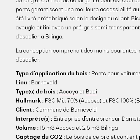
de long et 6,5 mètres de large. Le pont est courbé
ponts garantissent une meilleure accessibilité a
été livré préfabriqué selon le design du client. 
aveugle et fini avec un pré-gris semi-transparen
d’escalier à Bilinga.
La conception comprenait des mains courantes, 
d'escalier.
Type d'application du bois :
Ponts pour voitures
Lieu :
Barneveld
Type(s) de bois :
Accoya
et
Badi
Hallmark :
FSC Mix 70% (Accoya) et FSC 100% (Bi
Client :
Commune de Barneveld
Interprète(s) :
Entreprise d'entrepreneur Damste
Volume :
15 m3 Accoya et 2,5 m3 Bilinga
Captage du CO2 :
Le bois de ce projet contient 