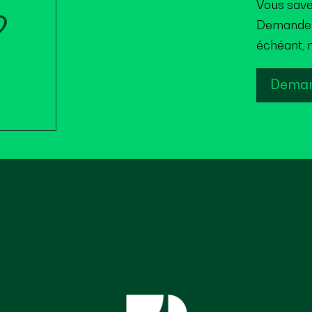
Vous save
?
Demandez 
échéant, n
Deman