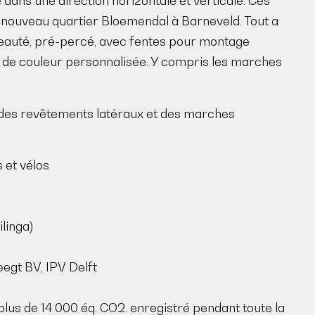
 dans une direction horizontale et verticale. Ces
u nouveau quartier Bloemendal à Barneveld. Tout a
Biseauté, pré-percé, avec fentes pour montage
t de couleur personnalisée. Y compris les marches
des revêtements latéraux et des marches
 et vélos
linga)
egt BV, IPV Delft
plus de 14 000 éq. CO2. enregistré pendant toute la