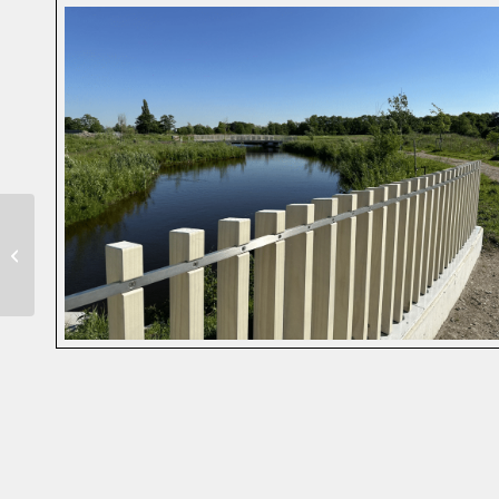
Demoiselle azur |
Blauwestad