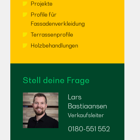
Projekte
Profile für
Fassadenverkleidung
Terrassenprofile
Holzbehandlungen
Stell deine Frage
Lars
Bastiaansen
Verkaufsleiter
0180-551 552