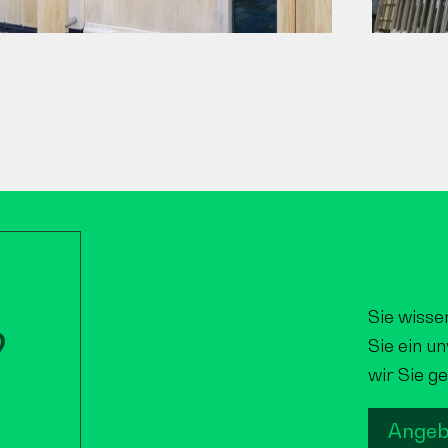
Sie wisse
?
Sie ein u
wir Sie ge
Angeb