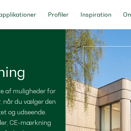
pplikationer
Profiler
Inspiration
Om
ning
te af muligheder for
, når du vælger den
tet og udseende.
iler, CE-mærkning