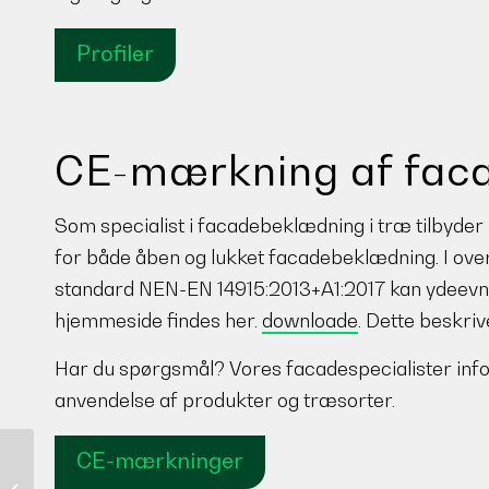
Profiler
CE-mærkning af fac
Som specialist i facadebeklædning i træ tilbyder
for både åben og lukket facadebeklædning. I o
standard NEN-EN 14915:2013+A1:2017 kan ydeevn
hjemmeside findes her.
downloade
. Dette beskri
Har du spørgsmål? Vores facadespecialister inf
anvendelse af produkter og træsorter.
CE-mærkninger
Forestlines®