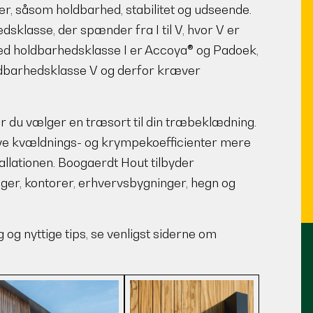
orer, såsom holdbarhed, stabilitet og udseende.
sklasse, der spænder fra I til V, hvor V er
d holdbarhedsklasse I er Accoya® og Padoek,
ldbarhedsklasse V og derfor kræver
når du vælger en træsort til din træbeklædning.
ave kvældnings- og krympekoefficienter mere
tallationen. Boogaerdt Hout tilbyder
liger, kontorer, erhvervsbygninger, hegn og
og nyttige tips, se venligst siderne om