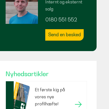
Internt og eksternt
salg
0180 551 552
Send en besked
Nyhedsartikler
Et første kig på
vores nye
profilhæfte!