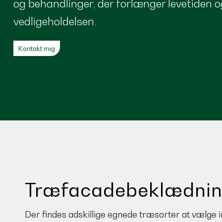
og behandlinger, der forlænger levetiden o
vedligeholdelsen.
Kontakt mig
Træfacadebeklædni
Der findes adskillige egnede træsorter at vælge i