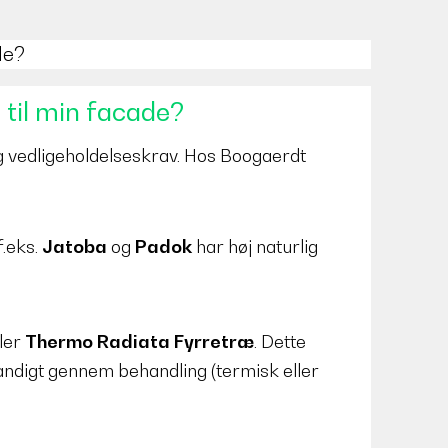
de?
 til min facade?
 vedligeholdelseskrav. Hos Boogaerdt
.eks.
Jatoba
og
Padok
har høj naturlig
ler
Thermo Radiata Fyrretræ
. Dette
andigt gennem behandling (termisk eller