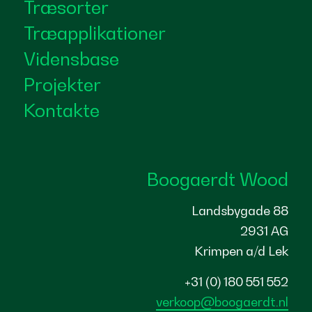
Træsorter
Træapplikationer
Vidensbase
Projekter
Kontakte
Boogaerdt Wood
Landsbygade 88
2931 AG
Krimpen a/d Lek
+31 (0) 180 551 552
verkoop@boogaerdt.nl