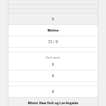
X
Malmø
22 / 9
X
X
X
Miami, New York og Los Angeles