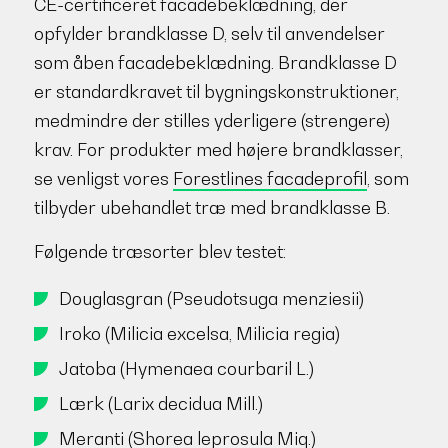
CE-certificeret facadebeklædning, der
opfylder brandklasse D, selv til anvendelser
som åben facadebeklædning. Brandklasse D
er standardkravet til bygningskonstruktioner,
medmindre der stilles yderligere (strengere)
krav. For produkter med højere brandklasser,
se venligst vores
Forestlines facadeprofil
, som
tilbyder ubehandlet træ med brandklasse B.
Følgende træsorter blev testet:
Douglasgran (Pseudotsuga menziesii)
Iroko (Milicia excelsa, Milicia regia)
Jatoba (Hymenaea courbaril L.)
Lærk (Larix decidua Mill.)
Meranti (Shorea leprosula Miq.)