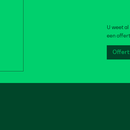
U weet al 
een offer
Offer