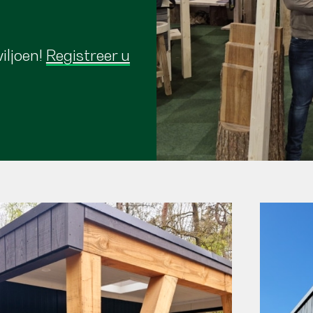
iljoen!
Registreer u