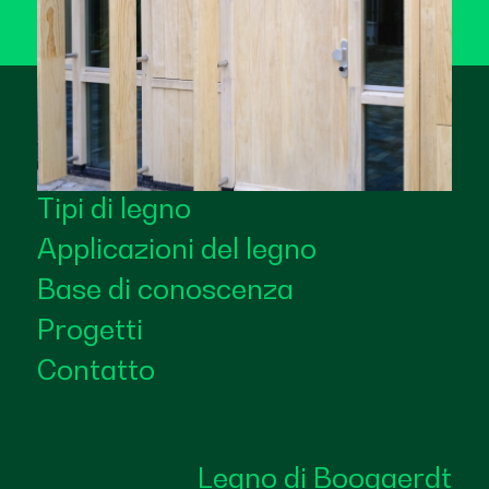
Tipi di legno
Applicazioni del legno
Base di conoscenza
Progetti
Contatto
Legno di Boogaerdt