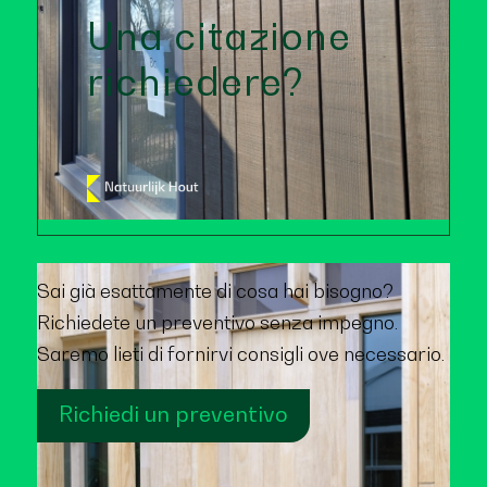
Una citazione
richiedere?
Sai già esattamente di cosa hai bisogno?
Richiedete un preventivo senza impegno.
Saremo lieti di fornirvi consigli ove necessario.
Richiedi un preventivo