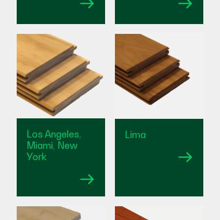
Los Angeles,
Lima
Miami, New
York