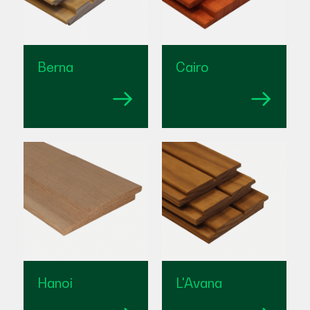
Berna
Cairo
Hanoi
L'Avana