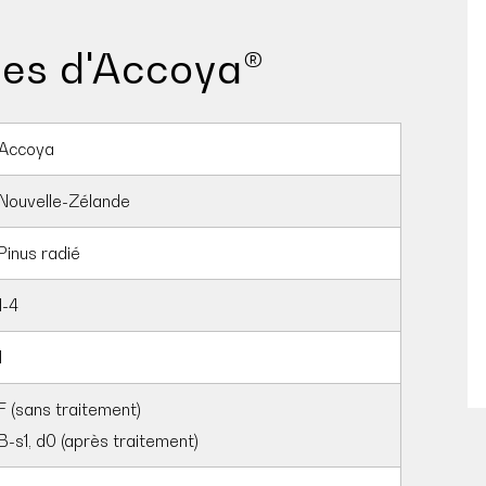
tes d'Accoya®
Accoya
Nouvelle-Zélande
Pinus radié
1-4
1
F (sans traitement)
B-s1, d0 (après traitement)