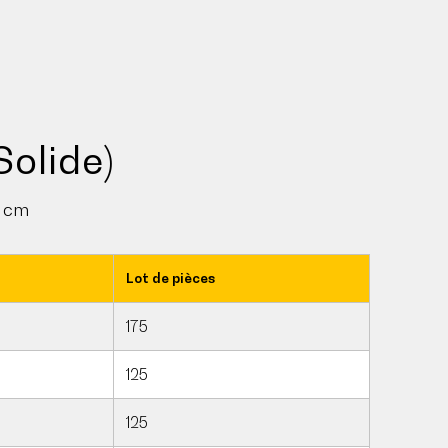
Solide)
0 cm
Lot de pièces
175
125
125