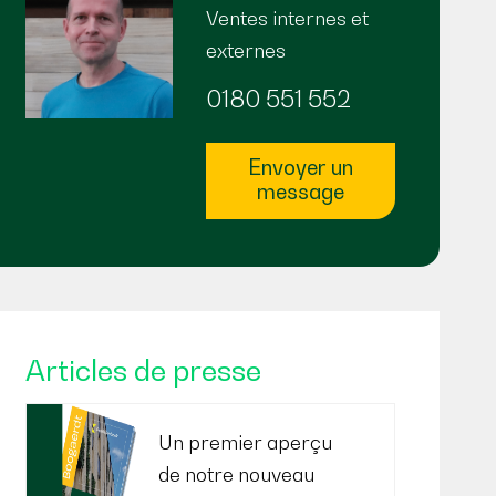
Ventes internes et
externes
0180 551 552
Envoyer un
message
Articles de presse
Un premier aperçu
de notre nouveau