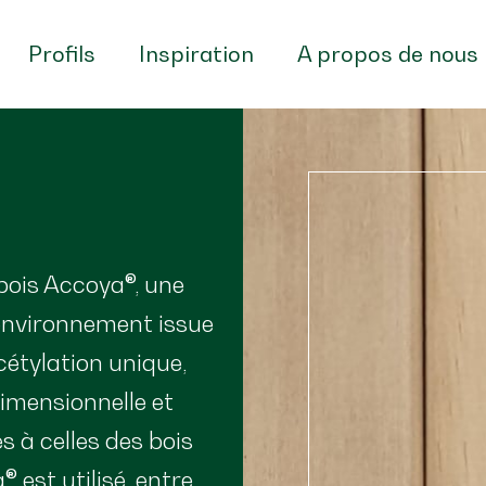
Profils
Inspiration
A propos de nous
bois Accoya®, une
'environnement issue
cétylation unique,
dimensionnelle et
s à celles des bois
® est utilisé, entre