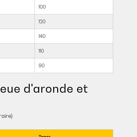
100
120
140
110
90
ueue d'aronde et
raire)
Taper