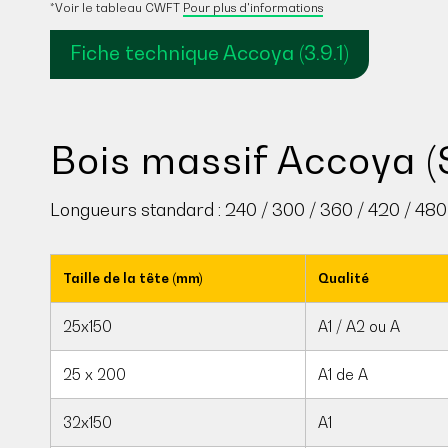
*Voir le tableau CWFT
Pour plus d'informations
Fiche technique Accoya (3.9.1)
Bois massif Accoya (
Longueurs standard : 240 / 300 / 360 / 420 / 48
Taille de la tête (mm)
Qualité
25x150
A1 / A2 ou A
25 x 200
A1 de A
32x150
A1