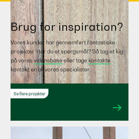
Brug for inspiration?
Vores kunder har gennemført fantastiske
projekter. Har du et spørgsmål? Så tag et kig
på vores
vidensbase
eller tage
kontakte
kontakt en af vores specialister.
Tali
Se flere projekter