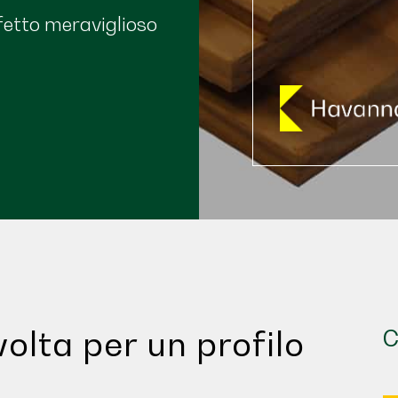
fetto meraviglioso
olta per un profilo
C