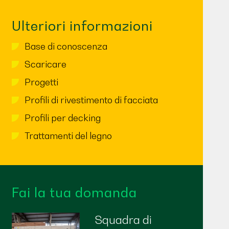
Ulteriori informazioni
Base di conoscenza
Scaricare
Progetti
Profili di rivestimento di facciata
Profili per decking
Trattamenti del legno
Fai la tua domanda
Squadra di