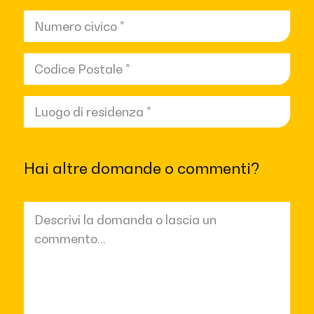
della
Numero
via
civico
*
Codice
Postale
*
Luogo
di
residenza
*
Hai altre domande o commenti?
Ulteriori
domande
o
commenti