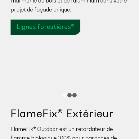
l'harmonie du bois et de l'aluminium dans votre
projet de façade unique.
Lignes forestières®
1
2
3
FlameFix® Extérieur
FlameFix® Outdoor est un retardateur de
flamme biologique 100% pour bardages de