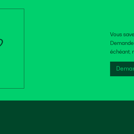
Vous save
?
Demandez 
échéant, n
Deman