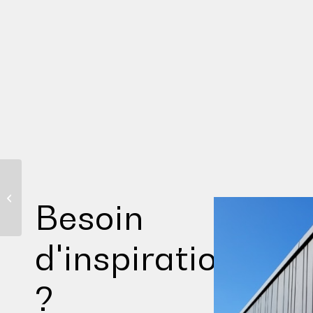
Evolutions de la
réglementation et de
Besoin
la pratique des essais
incendie
d'inspiration
?