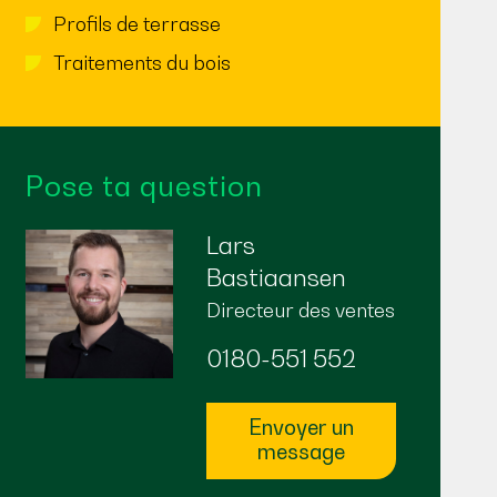
Profils de terrasse
Traitements du bois
Pose ta question
Lars
Bastiaansen
Directeur des ventes
0180-551 552
Envoyer un
message