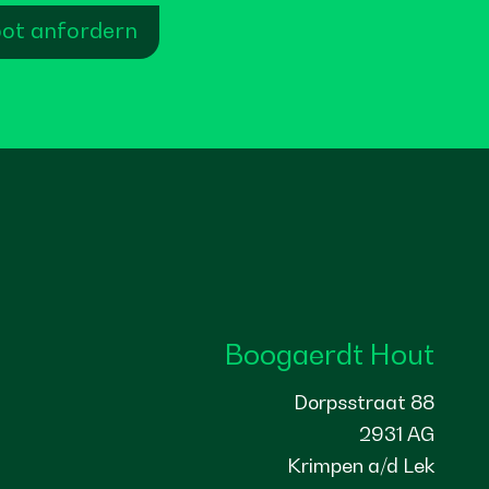
ot anfordern
Boogaerdt Hout
Dorpsstraat 88
2931 AG
Krimpen a/d Lek