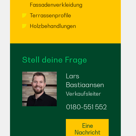
Fassadenverkleidung
Terrassenprofile
Holzbehandlungen
Stell deine Frage
Lars
Bastiaansen
Verkaufsleiter
0180-551 552
Eine
Nachricht