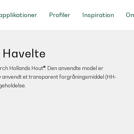
pplikationer
Profiler
Inspiration
Om
 Havelte
arch Hollands Hout®. Den anvendte model er
v anvendt et transparent forgråningsmiddel (HH-
geholdelse.