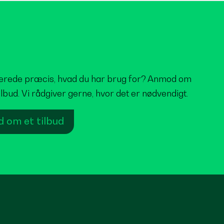
lerede præcis, hvad du har brug for? Anmod om
tilbud. Vi rådgiver gerne, hvor det er nødvendigt.
 om et tilbud