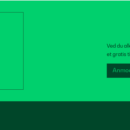
Ved du al
et gratis 
Anmod