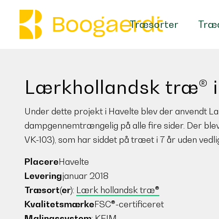
Træsorter
Træa
Lærkhollandsk træ® i
Under dette projekt i Havelte blev der anvendt L
dampgennemtrængelig på alle fire sider. Der ble
VK-103), som har siddet på træet i 7 år uden vedli
Placere
Havelte
Levering
januar 2018
Træsort(er)
:
Lærk hollandsk træ®
Kvalitetsmærke
FSC®-certificeret
Malingssystem
:
KEIM