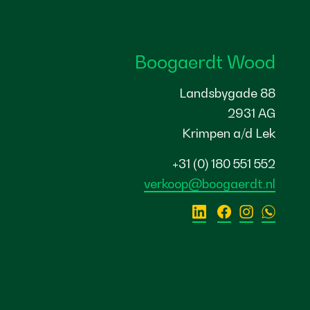
Boogaerdt Wood
Landsbygade 88
2931 AG
Krimpen a/d Lek
+31 (0) 180 551 552
verkoop@boogaerdt.nl