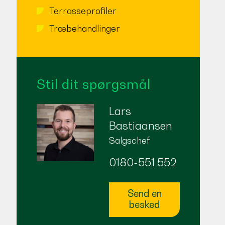
Terrasseprofiler
Træbehandlinger
Stil dit spørgsmål
Lars
Bastiaansen
Salgschef
0180-551 552
Send en
besked