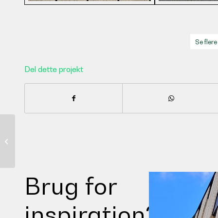
Se flere
Del dette projekt
Nye vinduesrammer i
Oregon-fyrretræ til Vor
Frue af Fødselskirken |
Hoogmade
Brug for
inspiration?