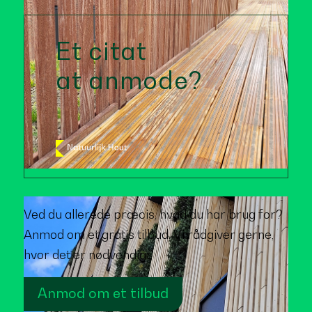
Et citat
at anmode?
Ved du allerede præcis, hvad du har brug for?
Anmod om et gratis tilbud. Vi rådgiver gerne,
hvor det er nødvendigt.
Anmod om et tilbud