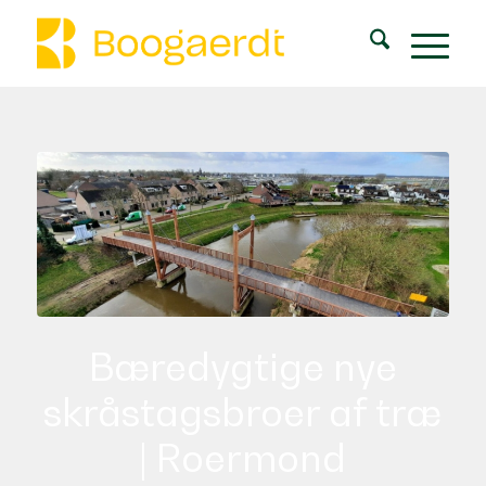
Bæredygtige nye
skråstagsbroer af træ
| Roermond