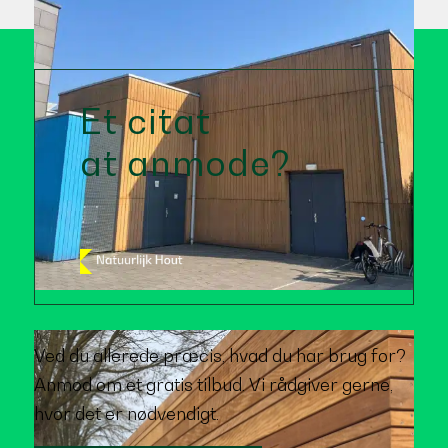
Et citat
at anmode?
Ved du allerede præcis, hvad du har brug for?
Anmod om et gratis tilbud. Vi rådgiver gerne,
hvor det er nødvendigt.