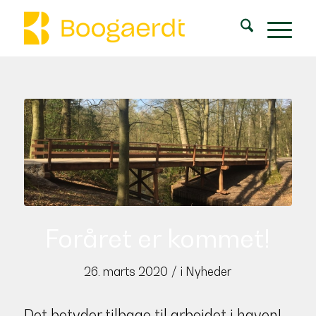
Foråret er kommet!
/
26. marts 2020
i
Nyheder
Det betyder tilbage til arbejdet i haven!