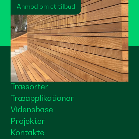
Anmod om et tilbud
Træsorter
Træapplikationer
Vidensbase
Projekter
Kontakte