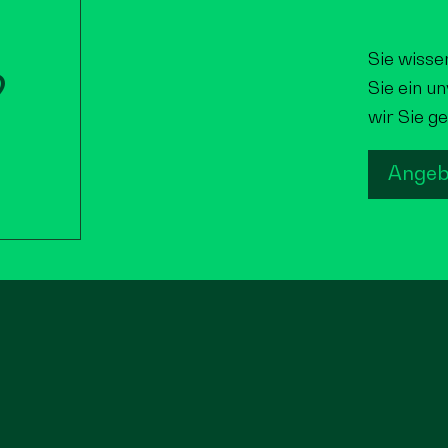
Sie wisse
?
Sie ein u
wir Sie ge
Angeb