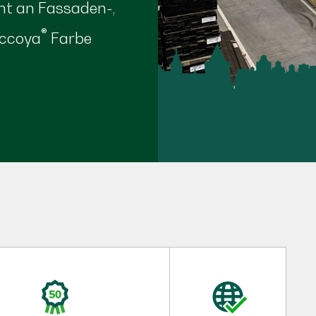
nt an Fassaden-,
®
Accoya
Farbe